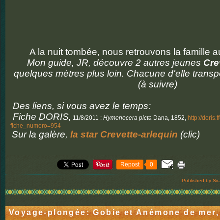
A la nuit tombée, nous retrouvons la famille 
Mon guide, JR, découvre 2 autres jeunes
Cre
quelques mètres plus loin. Chacune d'elle transp
(à suivre)
Des liens, si vous avez le temps:
Fiche DORIS,
11/8/2011 :
Hymenocera picta
Dana, 1852,
http://doris.
fiche_numero=954
Sur la galère,
la star Crevette-arlequin
(clic)
Repost
0
Published by Sir
Voyage-plongée: Gobie et Anémone de mer,