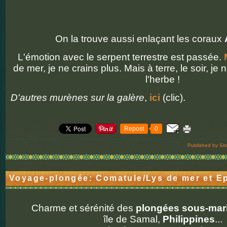
On la trouve aussi enlaçant les coraux
L'émotion avec le serpent terrestre est passée.
de mer, je ne crains plus. Mais à terre, le soir, j
l'herbe !
D'autres murènes sur la galère
,
ici
(clic).
Repost
0
Published by Sir
Voyage-plongée: Comatule/Lys de mer et E
Charme et sérénité des
plongées sous-mar
île de Samal,
Philippines
...