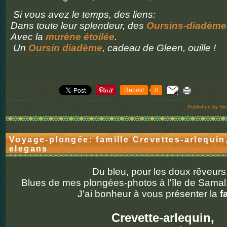
Si vous avez le temps, des liens:
Dans toute leur splendeur, des
Oursins-diadème
Avec la
murène étoilée
.
Un
Oursin diadème
, cadeau de Gleen, ouille !
Repost
0
Published by Sir
Voyage-plongée: famille Crevettes-arlequi
elegans
Du bleu, pour les doux rêveurs.
Blues de mes plongées-photos à l'île de Samal
J'ai bonheur à vous présenter la
f
Crevette-arlequin,