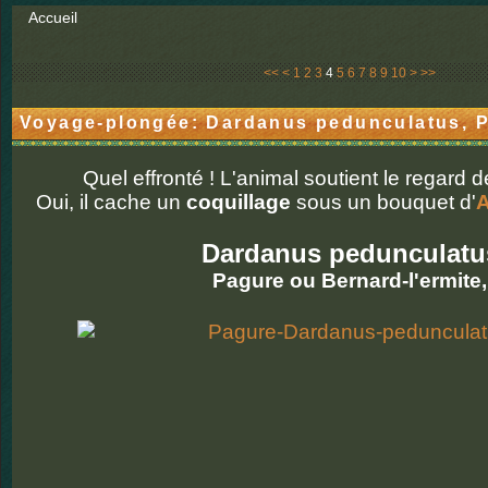
Accueil
20
30
<<
<
1
2
3
4
5
6
7
8
9
10
>
>>
Voyage-plongée: Dardanus pedunculatus, P
Quel effronté ! L'animal soutient le regard d
Oui, il cache un
coquillage
sous un bouquet d'
A
Dardanus pedunculatu
Pagure ou Bernard-l'ermite,