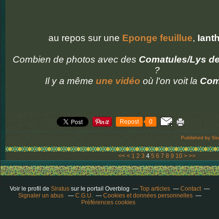
au repos sur une
Eponge feuillue
,
Iant
Combien de photos avec des
Comatules/Lys d
?
Il y a même
une vidéo
où l'on voit la
Com
Repost
0
Published by Sir
20
30
<<
<
1
2
3
4
5
6
7
8
9
10
>
>>
Voir le profil de
Siratus
sur le portail Overblog
Top articles
Contact
Signaler un abus
C.G.U.
Cookies et données personnelles
Préférences cookies