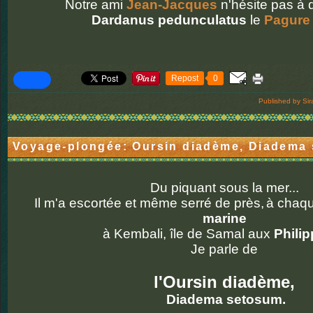
Notre ami
Jean-Jacques
n'hésite pas à d
Dardanus pedunculatus
le
Pagure 
Repost
0
Published by Sir
Voyage-plongée: Oursin diadème, Diadema
Du piquant sous la mer...
Il m'a escortée et même serré de près,
à chaq
marine
à Kembali, île de Samal aux
Phili
Je parle de
l'Oursin diadème,
Diadema setosum.