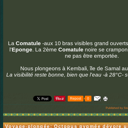
La
Comatule
-aux 10 bras visibles grand ouverts
l'
Eponge
. La 2ème
Comatule
noire se crampon
ne pas être emportée.
Nous plongeons à Kembali, île de Samal a
La visibilité reste bonne, bien que l'eau -à 28°C- 
Repost
0
Published by Sir
Voyage-plongée: Octopus pygmée dévore u