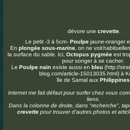
dévore une
crevette
.
Le petit -3 à 5cm-
Poulpe
jaune-oranger es
En
plongée sous-marine
, on ne voit
habituelle
la surface du sable. Ici,
Octopus pygmée
est tro
pour songer à se cacher.
Le
Poulpe nain
existe aussi en
bleu
(http://sir
blog.com/article-15013035.html) à K
île de Samal aux
Philippines
Internet me fait défaut pour surfer chez vous co
liens.
Dans la colonne de droite, dans "recherche", ta
crevette
pour trouver d'autres photos et articl